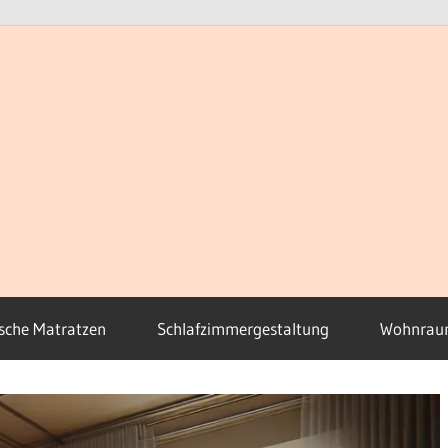
sche Matratzen
Schlafzimmergestaltung
Wohnrau