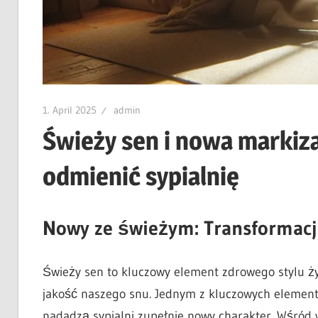
1. April 2025
admin
Świeży sen i nowa markiza
odmienić sypialnię
Nowy ze świeżym: Transformacja
Świeży sen to kluczowy element zdrowego stylu ży
jakość naszego snu. Jednym z kluczowych element
nadadzą sypialni zupełnie nowy charakter. Wśród 