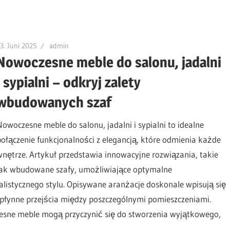
3. Juni 2025
admin
Nowoczesne meble do salonu, jadalni
i sypialni – odkryj zalety
wbudowanych szaf
Nowoczesne meble do salonu, jadalni i sypialni to idealne
połączenie funkcjonalności z elegancją, które odmienia każde
wnętrze. Artykuł przedstawia innowacyjne rozwiązania, takie
jak wbudowane szafy, umożliwiające optymalne
istycznego stylu. Opisywane aranżacje doskonale wpisują się
 płynne przejścia między poszczególnymi pomieszczeniami.
zesne meble mogą przyczynić się do stworzenia wyjątkowego,