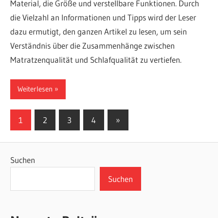
Material, die Größe und verstellbare Funktionen. Durch
die Vielzahl an Informationen und Tipps wird der Leser
dazu ermutigt, den ganzen Artikel zu lesen, um sein
Verständnis über die Zusammenhänge zwischen
Matratzenqualität und Schlafqualität zu vertiefen.
Weiterlesen
Seitennummerierung
Nächste
1
2
3
4
»
Beiträge
der
Beiträge
Suchen
Suchen