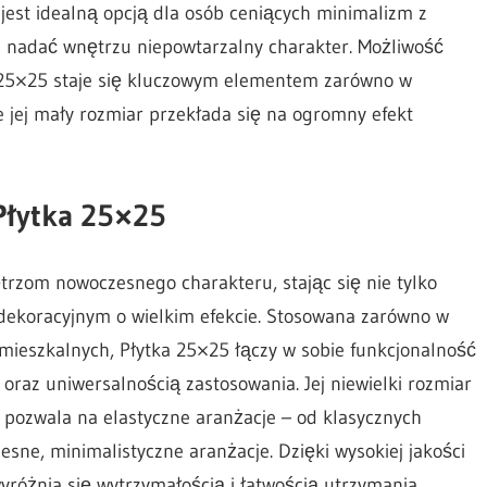
jest idealną opcją dla osób ceniących minimalizm z
 nadać wnętrzu niepowtarzalny charakter. Możliwość
a 25×25 staje się kluczowym elementem zarówno w
e jej mały rozmiar przekłada się na ogromny efekt
Płytka 25×25
trzom nowoczesnego charakteru, stając się nie tylko
ekoracyjnym o wielkim efekcie. Stosowana zarówno w
h mieszkalnych, Płytka 25×25 łączy w sobie funkcjonalność
oraz uniwersalnością zastosowania. Jej niewielki rozmiar
 pozwala na elastyczne aranżacje – od klasycznych
ne, minimalistyczne aranżacje. Dzięki wysokiej jakości
yróżnia się wytrzymałością i łatwością utrzymania