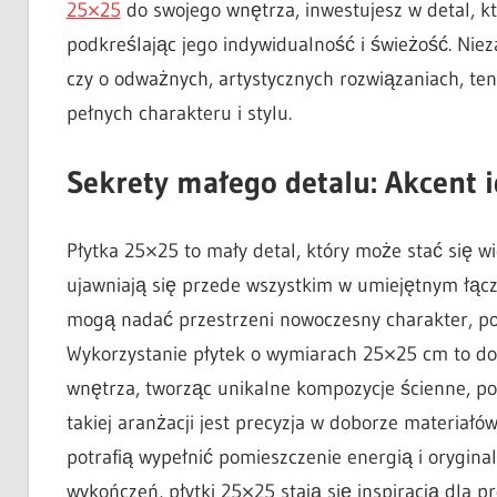
25×25
do swojego wnętrza, inwestujesz w detal, kt
podkreślając jego indywidualność i świeżość. Nieza
czy o odważnych, artystycznych rozwiązaniach, ten
pełnych charakteru i stylu.
Sekrety małego detalu: Akcent i
Płytka 25×25 to mały detal, który może stać się 
ujawniają się przede wszystkim w umiejętnym łącze
mogą nadać przestrzeni nowoczesny charakter, podk
Wykorzystanie płytek o wymiarach 25×25 cm to do
wnętrza, tworząc unikalne kompozycje ścienne, p
takiej aranżacji jest precyzja w doborze materiał
potrafią wypełnić pomieszczenie energią i oryginal
wykończeń, płytki 25×25 stają się inspiracją dla p