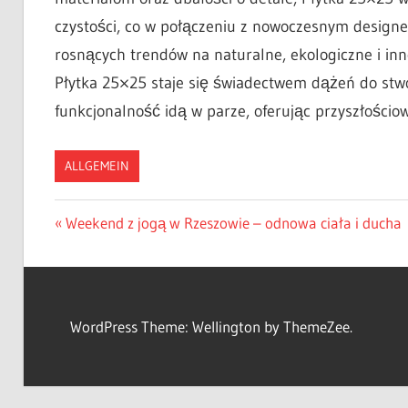
czystości, co w połączeniu z nowoczesnym design
rosnących trendów na naturalne, ekologiczne i in
Płytka 25×25 staje się świadectwem dążeń do stwor
funkcjonalność idą w parze, oferując przyszłości
ALLGEMEIN
Beitragsnavigation
Vorheriger
Weekend z jogą w Rzeszowie – odnowa ciała i ducha
Beitrag:
WordPress Theme: Wellington by ThemeZee.