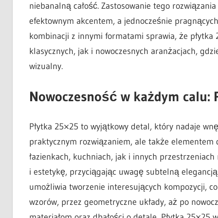
niebanalną całość. Zastosowanie tego rozwiązania 
efektownym akcentem, a jednocześnie pragnących
kombinacji z innymi formatami sprawia, że płytk
klasycznych, jak i nowoczesnych aranżacjach, gdzi
wizualny.
Nowoczesność w każdym calu: 
Płytka 25×25 to wyjątkowy detal, który nadaje wnę
praktycznym rozwiązaniem, ale także elementem d
łazienkach, kuchniach, jak i innych przestrzeniac
i estetykę, przyciągając uwagę subtelną elegancją 
umożliwia tworzenie interesujących kompozycji, co
wzorów, przez geometryczne układy, aż po nowoczes
materiałom oraz dbałości o detale, Płytka 25×25 w