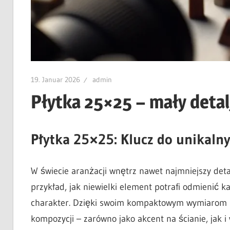
19. Januar 2026
admin
Płytka 25×25 – mały detal,
Płytka 25×25: Klucz do unikalny
W świecie aranżacji wnętrz nawet najmniejszy det
przykład, jak niewielki element potrafi odmienić k
charakter. Dzięki swoim kompaktowym wymiarom id
kompozycji – zarówno jako akcent na ścianie, jak 