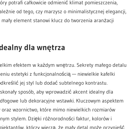
óry potrafi całkowicie odmienić klimat pomieszczenia,
leżnie od tego, czy marzysz o minimalistycznej elegancji,
 mały element stanowi klucz do tworzenia aranżacji
dealny dla wnętrza
wielkim efektem w każdym wnętrzu. Sekrety małego detalu
niu estetyki z funkcjonalnością — niewielkie kafelki
reślić jej styl lub dodać subtelnego kontrastu.
skonały sposób, aby wprowadzić akcent idealny dla
odłogowe lub dekoracyjne wstawki. Kluczowym aspektem
ów oraz wzornictwo, które mimo niewielkich rozmiarów
nym stylem. Dzięki różnorodności faktur, kolorów i
rojektantów, którzy wierzą, że mały detal może przynieść