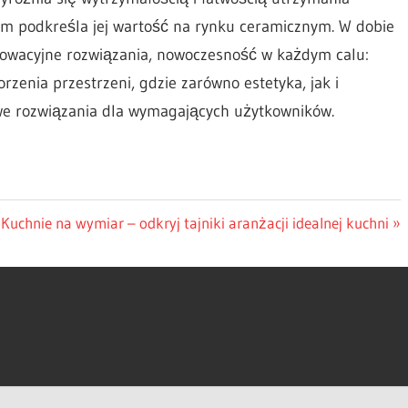
em podkreśla jej wartość na rynku ceramicznym. W dobie
nowacyjne rozwiązania, nowoczesność w każdym calu:
zenia przestrzeni, gdzie zarówno estetyka, jak i
owe rozwiązania dla wymagających użytkowników.
Nächster
Kuchnie na wymiar – odkryj tajniki aranżacji idealnej kuchni
Beitrag: