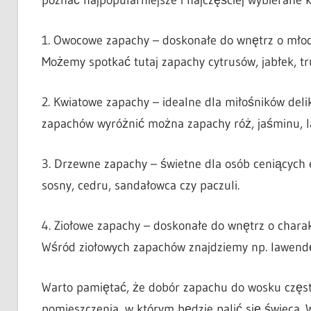
1. Owocowe zapachy – doskonałe do wnętrz o młodz
Możemy spotkać tutaj zapachy cytrusów, jabłek, tr
2. Kwiatowe zapachy – idealne dla miłośników del
zapachów wyróżnić można zapachy róż, jaśminu, la
3. Drzewne zapachy – świetne dla osób ceniących 
sosny, cedru, sandałowca czy paczuli.
4. Ziołowe zapachy – doskonałe do wnętrz o charak
Wśród ziołowych zapachów znajdziemy np. lawendę
Warto pamiętać, że dobór zapachu do wosku często
pomieszczenia, w którym będzie palić się świeca. 