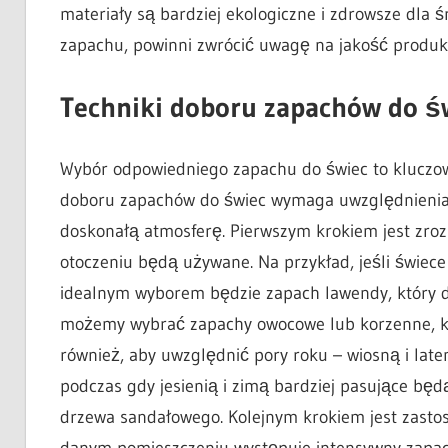
materiały są bardziej ekologiczne i zdrowsze dla 
zapachu, powinni zwrócić uwagę na jakość produkt
Techniki doboru zapachów do ś
Wybór odpowiedniego zapachu do świec to kluczo
doboru zapachów do świec wymaga uwzględnienia k
doskonałą atmosferę. Pierwszym krokiem jest zroz
otoczeniu będą używane. Na przykład, jeśli świec
idealnym wyborem będzie zapach lawendy, który dz
możemy wybrać zapachy owocowe lub korzenne, kt
również, aby uwzględnić pory roku – wiosną i la
podczas gdy jesienią i zimą bardziej pasujące będą
drzewa sandałowego. Kolejnym krokiem jest zastos
danym pomieszczeniu występuje intensywny zapac