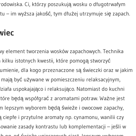
środowiska. Ci, którzy poszukują wosku o długotrwałym
u – im wyższa jakość, tym dłużej utrzymuje się zapach.
wiec
wy element tworzenia wosków zapachowych. Technika
ilku istotnych kwestii, które pomogą stworzyć
umienie, dla kogo przeznaczone są świeczki oraz w jakim
e mają być używane w pomieszczeniu relaksacyjnym,
iała uspokajająco i relaksująco. Natomiast do kuchni
óre będą współgrać z aromatami potraw. Ważne jest
tem lepszym wyborem będą świeże i owocowe zapachy,
 ciepłe i przytulne aromaty np. cynamonu, wanilii czy
owanie zasady kontrastu lub komplementacji – jeśli w
h np. od świeżo upieczonych ciast, lepszym wyborem