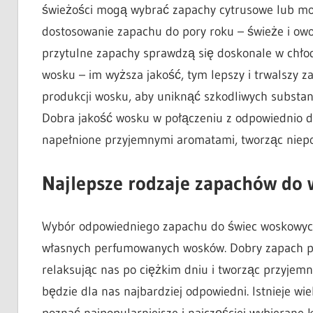
świeżości mogą wybrać zapachy cytrusowe lub m
dostosowanie zapachu do pory roku – świeże i owoc
przytulne zapachy sprawdzą się doskonale w chłod
wosku – im wyższa jakość, tym lepszy i trwalszy z
produkcji wosku, aby uniknąć szkodliwych substan
Dobra jakość wosku w połączeniu z odpowiednio 
napełnione przyjemnymi aromatami, tworząc niep
Najlepsze rodzaje zapachów do
Wybór odpowiedniego zapachu do świec woskowych 
własnych perfumowanych wosków. Dobry zapach po
relaksując nas po ciężkim dniu i tworząc przyjemn
będzie dla nas najbardziej odpowiedni. Istnieje w
poznać najpopularniejsze i najczęściej wybierane k