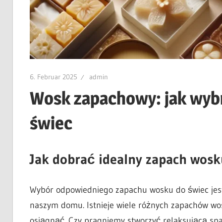
6. Februar 2025
admin
Wosk zapachowy: jak wyb
świec
Jak dobrać idealny zapach wosk
Wybór odpowiedniego zapachu wosku do świec jest
naszym domu. Istnieje wiele różnych zapachów wos
osiągnąć. Czy pragniemy stworzyć relaksującą spa