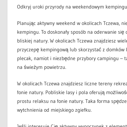
Odkryj uroki przyrody na weekendowym kempingu
Planując aktywny weekend w okolicach Tczewa, ni
kempingu. To doskonały sposób na oderwanie się o
bliskiej natury. W okolicach Tczewa znajdziesz wiel
przyczepę kempingową lub skorzystać z domków l
plecak, namiot i niezbędne przybory campingu – t
na świeżym powietrzu.
W okolicach Tczewa znajdziesz liczne tereny rekr
łonie natury. Pobliskie lasy i pola oferują możliw
prostu relaksu na łonie natury. Taka forma spędze
wytchnienia od miejskiego zgiełku.
Jeśli interesuje Cię aktywny wypoczynek z elemen