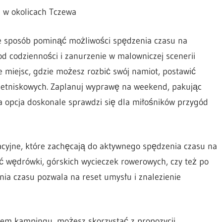
 w okolicach Tczewa
e sposób pominąć możliwości spędzenia czasu na
d codzienności i zanurzenie w malowniczej scenerii
e miejsc, gdzie możesz rozbiċ swój namiot, postawić
etniskowych. Zaplanuj wyprawę na weekend, pakując
a opcja doskonale sprawdzi się dla miłośników przygód
eacyjne, które zachęcają do aktywnego spędzenia czasu na
ość wędrówki, górskich wycieczek rowerowych, czy też po
nia czasu pozwala na reset umysłu i znalezienie
tem kampingu, możesz skorzystać z propozycji