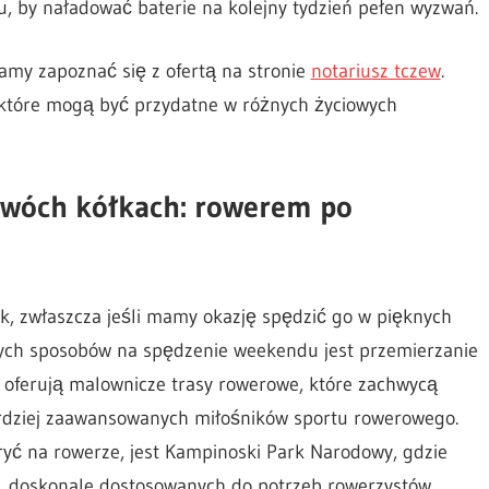
, by naładować baterie na kolejny tydzień pełen wyzwań.
camy zapoznać się z ofertą na stronie
notariusz tczew
.
 które mogą być przydatne w różnych życiowych
dwóch kółkach: rowerem po
, zwłaszcza jeśli mamy okazję spędzić go w pięknych
ących sposobów na spędzenie weekendu jest przemierzanie
e oferują malownicze trasy rowerowe, które zachwycą
rdziej zaawansowanych miłośników sportu rowerowego.
yć na rowerze, jest Kampinoski Park Narodowy, gdzie
ci, doskonale dostosowanych do potrzeb rowerzystów.