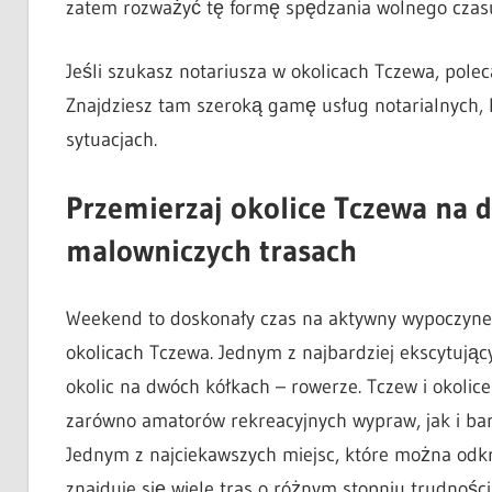
zatem rozważyć tę formę spędzania wolnego czasu
Jeśli szukasz notariusza w okolicach Tczewa, pole
Znajdziesz tam szeroką gamę usług notarialnych,
sytuacjach.
Przemierzaj okolice Tczewa na 
malowniczych trasach
Weekend to doskonały czas na aktywny wypoczynek
okolicach Tczewa. Jednym z najbardziej ekscytuj
okolic na dwóch kółkach – rowerze. Tczew i okolic
zarówno amatorów rekreacyjnych wypraw, jak i ba
Jednym z najciekawszych miejsc, które można odkr
znajduje się wiele tras o różnym stopniu trudnoś