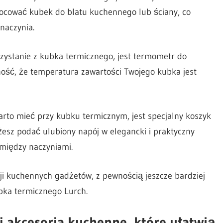
ocować kubek do blatu kuchennego lub ściany, co
naczynia.
zystanie z kubka termicznego, jest termometr do
ość, że temperatura zawartości Twojego kubka jest
rto mieć przy kubku termicznym, jest specjalny koszyk
esz podać ulubiony napój w elegancki i praktyczny
między naczyniami.
ji kuchennych gadżetów, z pewnością jeszcze bardziej
bka termicznego Lurch.
j akcesoria kuchenne, które ułatwią