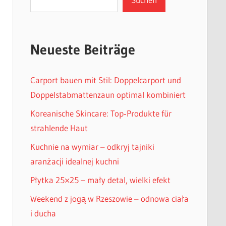
Neueste Beiträge
Carport bauen mit Stil: Doppelcarport und
Doppelstabmattenzaun optimal kombiniert
Koreanische Skincare: Top‑Produkte für
strahlende Haut
Kuchnie na wymiar – odkryj tajniki
aranżacji idealnej kuchni
Płytka 25×25 – mały detal, wielki efekt
Weekend z jogą w Rzeszowie – odnowa ciała
i ducha